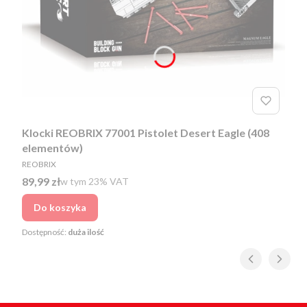
Klocki REOBRIX 77001 Pistolet Desert Eagle (408
elementów)
PRODUCENT
REOBRIX
Cena brutto
89,99 zł
w tym %s VAT
w tym
23%
VAT
Do koszyka
Dostępność:
duża ilość