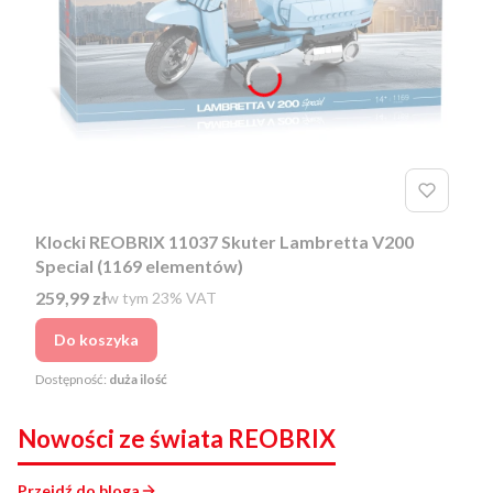
Klocki REOBRIX 11037 Skuter Lambretta V200
Special (1169 elementów)
Cena brutto
259,99 zł
w tym %s VAT
w tym
23%
VAT
Do koszyka
Dostępność:
duża ilość
Nowości ze świata REOBRIX
Przejdź do bloga