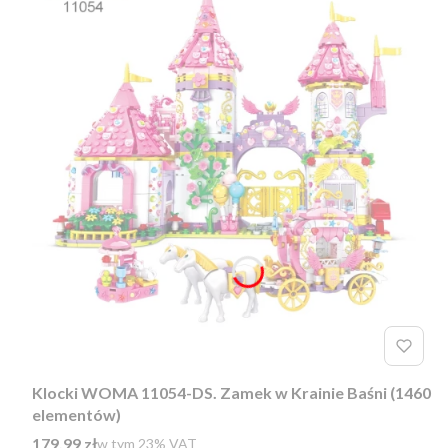
Klocki WOMA 11054-DS. Zamek w Krainie Baśni (1460
elementów)
Cena brutto
179,99 zł
w tym %s VAT
w tym
23%
VAT