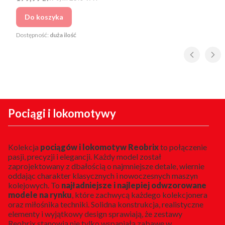
Do koszyka
Dostępność:
duża ilość
Pociągi i lokomotywy
Kolekcja
pociągów i lokomotyw Reobrix
to połączenie
pasji, precyzji i elegancji. Każdy model został
zaprojektowany z dbałością o najmniejsze detale, wiernie
oddając charakter klasycznych i nowoczesnych maszyn
kolejowych. To
najładniejsze i najlepiej odwzorowane
modele na rynku
, które zachwycą każdego kolekcjonera
oraz miłośnika techniki. Solidna konstrukcja, realistyczne
elementy i wyjątkowy design sprawiają, że zestawy
Reobrix stanowią nie tylko wspaniałą zabawę w