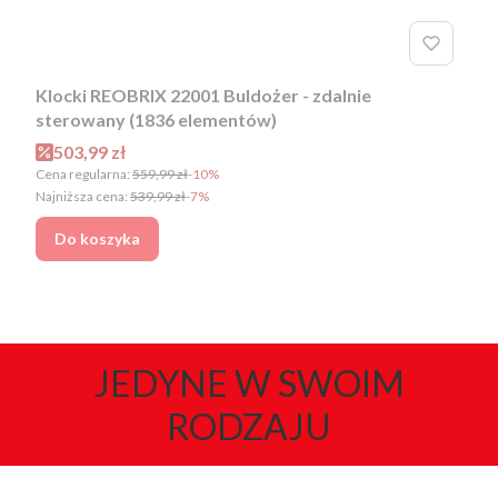
Klocki REOBRIX 22001 Buldożer - zdalnie
sterowany (1836 elementów)
Cena promocyjna
503,99 zł
Cena regularna:
559,99 zł
-10%
Najniższa cena:
539,99 zł
-7%
Do koszyka
JEDYNE W SWOIM
RODZAJU