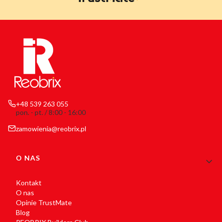
+48 539 263 055
pon. - pt. / 8:00 - 16:00
zamowienia@reobrix.pl
Linki w stopce
O NAS
Kontakt
O nas
Opinie TrustMate
Blog